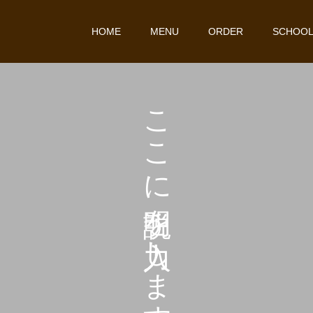
HOME
MENU
ORDER
SCHOO
こ
こ
こ
に
を
し
ま
す