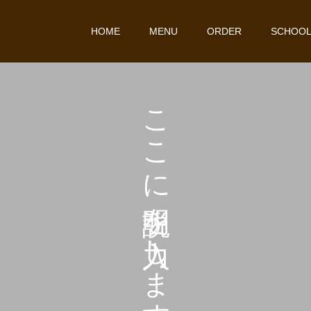
HOME
MENU
ORDER
SCHOO
こ
こ
に
を
し
ま
す