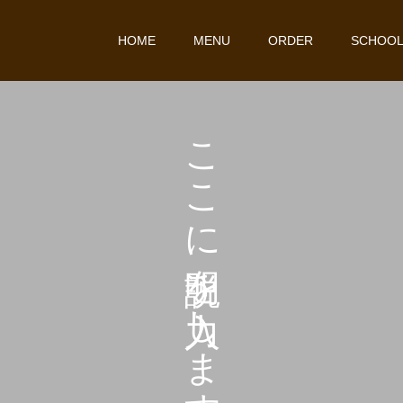
HOME
MENU
ORDER
SCHOO
こ
こ
こ
に
を
し
ま
す