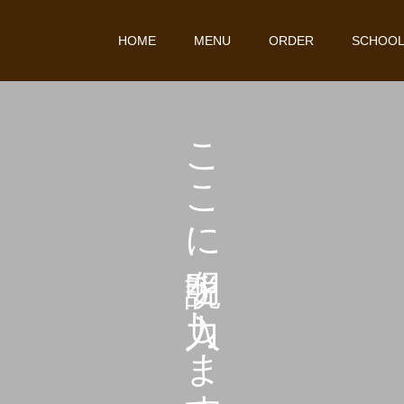
HOME
MENU
ORDER
SCHOO
こ
こ
こ
に
を
し
ま
す