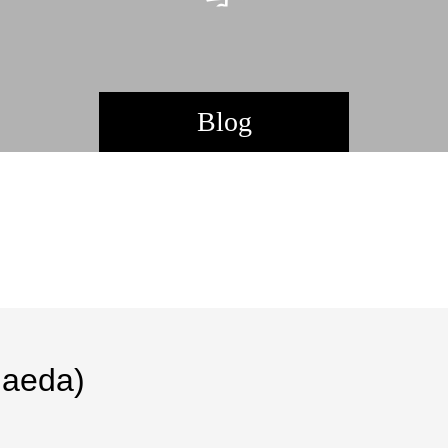
。
Blog
aeda)