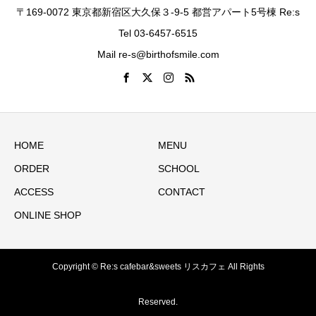
〒169-0072 東京都新宿区大久保３-9-5 都営アパート5号棟 Re:s
Tel 03-6457-6515
Mail re-s@birthofsmile.com
HOME
MENU
ORDER
SCHOOL
ACCESS
CONTACT
ONLINE SHOP
Copyright © Re:s cafebar&sweets リスカフェ All Rights
Reserved.